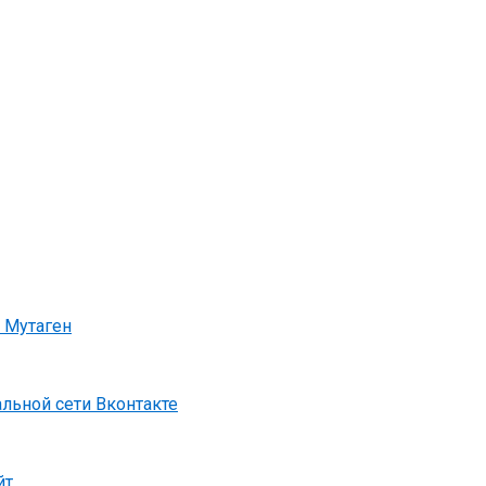
 Мутаген
альной сети Вконтакте
йт