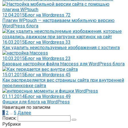
12.04.2015
Блог на Wordpress
72
Плагин WPtouch — настраиваем мобильную версию
WordPress блога
16.03.2015
Блог на Wordpress
33
Как удалить неиспользуемые изображения с хостинга
10.03.2015
Блог на Wordpress
23
Базовые настройки файла htaccess для WordPress блога
15.01.2015
Блог на Wordpress
45
Как распределяется вес страницы сайта при внутренней
перелинковке сайта
01.11.2014
Блог на Wordpress
49
Фишки для блога на WordPress
Навигация по записям
1
2
…
5
Далее
Поиск:
Рубрики