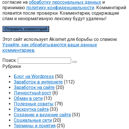
согласие на
обработку персональных данных
и
принимаю
политику конфиденциальности
. Комментарий
появится после проверки. Комментарии, содержащие
спам и ненормативную лексику будут удалены!
Этот сайт использует Akismet для борьбы со спамом.
Узнайте, как обрабатываются ваши данные
комментариев
.
Поиск:
Рубрики
Блог на Wordpress
(50)
Заработок в интернете
(112)
Заработок на сайте
(20)
Личностный рост
(6)
Обман в сети
(13)
Полезные советы
(79)
Раскрутка сайта
(33)
Создание и ведение сайта
(53)
Социальные сети
(20)
Термины и понятия
(25)