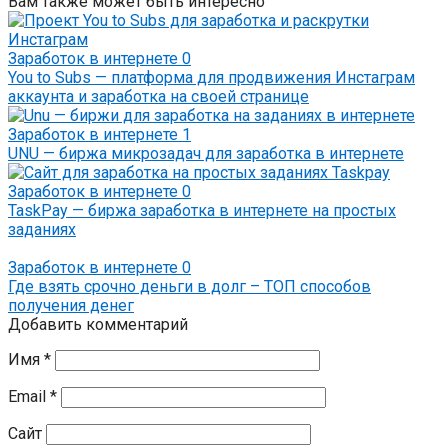
Вам также может быть интересно
Заработок в интернете
0
You to Subs — платформа для продвижения Инстаграм
аккаунта и заработка на своей странице
Заработок в интернете
1
UNU — биржа микрозадач для заработка в интернете
Заработок в интернете
0
TaskPay — биржа заработка в интернете на простых
заданиях
Заработок в интернете
0
Где взять срочно деньги в долг – ТОП способов
получения денег
Добавить комментарий
Имя
*
Email
*
Сайт