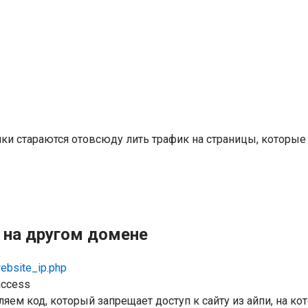
ики стараются отовсюду лить трафик на страницы, которые
а на другом домене
website_ip.php
access
ем код, который запрещает доступ к сайту из айпи, на кот