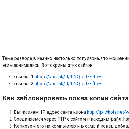
Теме развода в казино настолько популярна, что мошенн
этим занимались. Вот скрины этих сайтов:
ссылка 1
https://yadi.sk/d/1ZrQ-pJzSfbyy
ссылка 2
https://yadi.sk/d/1ZrQ-pJzSfbyy
Как заблокировать показ копии сайт
Вычисляем IP адрес сайта клона
http://ip-whois.net/
Соединяемся через FTP с сайтом и находим файл .ht
Копируем его на компьютер и в самый конец добавля