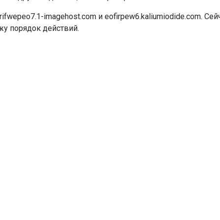
ifwepeo7.1-imagehost.com и eofirpew6.kaliumiodide.com. Се
ажу порядок действий.