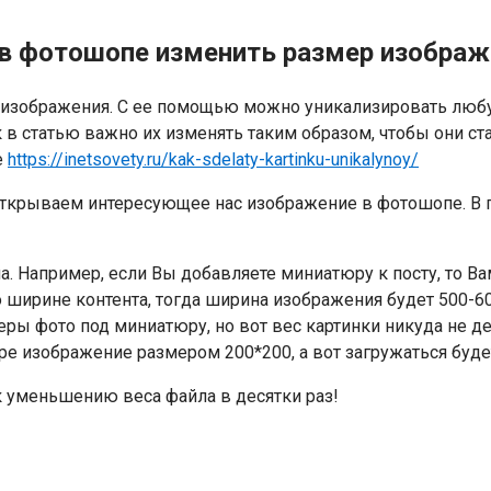
 в фотошопе изменить размер изображ
а изображения. С ее помощью можно уникализировать любу
 в статью важно их изменять таким образом, чтобы они ста
е
https://inetsovety.ru/kak-sdelaty-kartinku-unikalynoy/
 открываем интересующее нас изображение в фотошопе. В
. Например, если Вы добавляете миниатюру к посту, то Ва
по ширине контента, тогда ширина изображения будет 500-
ы фото под миниатюру, но вот вес картинки никуда не де
е изображение размером 200*200, а вот загружаться будет
 уменьшению веса файла в десятки раз!