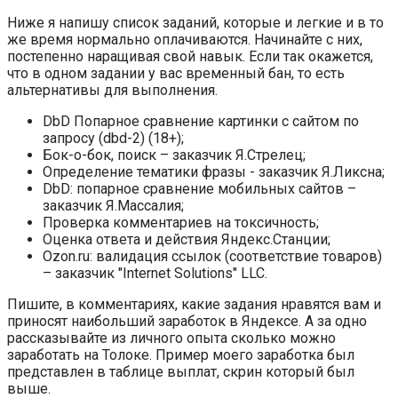
Ниже я напишу список заданий, которые и легкие и в то
же время нормально оплачиваются. Начинайте с них,
постепенно наращивая свой навык. Если так окажется,
что в одном задании у вас временный бан, то есть
альтернативы для выполнения.
DbD Попарное сравнение картинки с сайтом по
запросу (dbd-2) (18+);
Бок-о-бок, поиск – заказчик Я.Стрелец;
Определение тематики фразы - заказчик Я.Ликсна;
DbD: попарное сравнение мобильных сайтов –
заказчик Я.Массалия;
Проверка комментариев на токсичность;
Оценка ответа и действия Яндекс.Станции;
Ozon.ru: валидация ссылок (соответствие товаров)
– заказчик "Internet Solutions" LLC.
Пишите, в комментариях, какие задания нравятся вам и
приносят наибольший заработок в Яндексе. А за одно
рассказывайте из личного опыта сколько можно
заработать на Толоке. Пример моего заработка был
представлен в таблице выплат, скрин который был
выше.