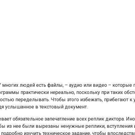
У многих людей есть файлы, – аудио или видео – которые 
раммы практически нереально, поскольку при таких обстоя
ностью переделывать. Чтобы этого избежать, прибегают к 
дя услышанное в текстовый документ.
евает обязательное запечатление всех реплик диктора. Ин
обы из нее были вырезаны ненужные реплики, вступления ил
 подробно изучить техническое задание, чтобы впоследств