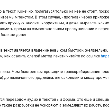
в текст. Конечно, полагаться только на нее не стоит, пос
таемым текстом. В этом случае, «прогнав» через приложе
вать вручную, вносить коррективы, и даже вырезать каки
ономить время на самостоятельном прослушивании и перепе
 больше денег.
текст является владение навыком быстрой, желательно, сл
м, как освоить слепой метод печати читайте по ссылке
http
 оплата. Чем быстрее вы проводите транскрибирование текс
тки) до назначенного дедлайна, вы сэкономите массу време
тся переводом аудио в текстовый форма. Это еще и специа
 такие разработки не ускоряют, а замедляют их работу, пос