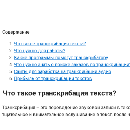
Содержание
Что такое транскрибация текста?
Что нужно для работы?
Какие программы помогут транскрибатору
Что нужно знать о поиске заказов по транскрибации
Сайты для заработка на транкрибации аудио
Прибыль от транскрибации текстов
Что такое транскрибация текста?
Транксрибация – это переведение звуковой записи в текст
тщательное и внимательное вслушивание в текст, после