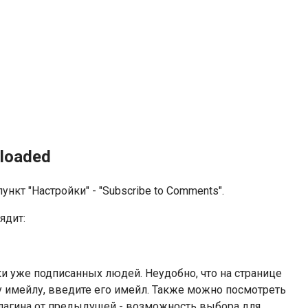
loaded
нкт "Настройки" - "Subscribe to Comments".
ядит:
и уже подписанных людей. Неудобно, что на странице
му имейлу, введите его имейл. Также можно посмотреть
 плагина от предыдущей - возможность выбора для