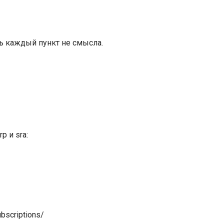
ь каждый пункт не смысла.
rp
и
sra:
bscriptions/