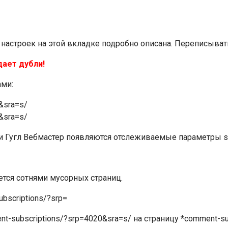
настроек на этой вкладке подробно описана. Переписыват
дает дубли!
ами:
0&sra=s/
4&sra=s/
ели Гугл Вебмастер появляются отслеживаемые параметры
s
ется сотнями мусорных страниц.
bscriptions/?srp=
t-subscriptions/?srp=4020&sra=s/
на страницу *
comment-su