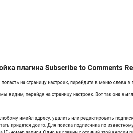
ойка плагина Subscribe to Comments Re
опасть на страницу настроек, перейдите в меню слева в пу
 мы видим, перейдя на страницу настроек. Вот так она выгл
любому имейл адресу, удалить или редактировать подписк
истать придется долго. Для поиска подписчика по известно
ска ID-номер записи. Одно из главных отличий этой версии