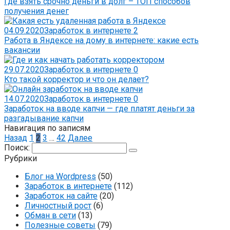
Где взять срочно деньги в долг – ТОП способов
получения денег
04.09.2020
Заработок в интернете
2
Работа в Яндексе на дому в интернете: какие есть
вакансии
29.07.2020
Заработок в интернете
0
Кто такой корректор и что он делает?
14.07.2020
Заработок в интернете
0
Заработок на вводе капчи — где платят деньги за
разгадывание капчи
Навигация по записям
Назад
1
2
3
…
42
Далее
Поиск:
Рубрики
Блог на Wordpress
(50)
Заработок в интернете
(112)
Заработок на сайте
(20)
Личностный рост
(6)
Обман в сети
(13)
Полезные советы
(79)