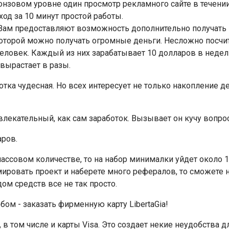
ронзовом уровне один просмотр рекламного сайте в течении
ход за 10 минут простой работы.
 Вам предоставляют возможность дополнительно получать 
которой можно получать огромные деньги. Несложно посчит
 человек. Каждый из них зарабатывает 10 долларов в неде
 вырастает в разы.
а чудесная. Но всех интересует не только накопление денег
ривлекательный, как сам заработок. Вызывает он кучу вопр
аров.
ассовом количестве, то на набор минималки уйдет около 1
мировать проект и наберете много рефералов, то сможете 
ом средств все не так просто.
м - заказать фирменную карту LibertaGia!
том числе и карты Visa. Это создает некие неудобства для 