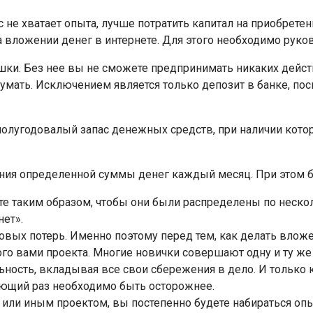
вас не хватает опыта, лучше потратить капитал на приобрет
 на вложении денег в интернете. Для этого необходимо ру
ки. Без нее вы не сможете предпринимать никаких действ
мать. Исключением является только депозит в банке, поск
полугодовалый запас денежных средств, при наличии кото
ния определенной суммы денег каждый месяц. При этом б
ете таким образом, чтобы они были распределены по нес
нет».
овых потерь. Именно поэтому перед тем, как делать вложе
 вами проекта. Многие новички совершают одну и ту же 
ельность, вкладывая все свои сбережения в дело. И только
дующий раз необходимо быть осторожнее.
или иным проектом, вы постепенно будете набираться опыт