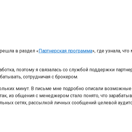
решла в раздел «
Партнерская программа
», где узнала, ч
аботка, поэтому я связалась со службой поддержки партне
абатывать, сотрудничая с брокером.
ольких минут. В письме мне подробно описали возможны
так, из общения с менеджером стало понято, что зарабаты
ных сетях, рассылкой личных сообщений целевой аудитори