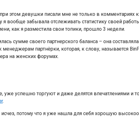
ри этом девушки писали мне не только в комментариях к п
я вообще забывала отслеживать статистику своей работы 
мени, как я разместила свои топики, прошло 3 недели.
илась сумме своего партнерского баланса – она составляла
 менеджерам партнёрки, которая, к слову, называется BinP
кера на женских форумах.
е, уже успешно торгуют и даже делятся впечатлениями и т
er
.
а исчез, потому что я уже нашла для себя хорошую высок