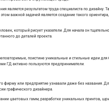
ния является результатом труда специалиста по дизайну. 
и этом важной задачей является создание такого ориентир
еловек, который рисует указатели. Для начала он тщательн
танного до деталей проекта.
еповторимые, поистине уникальные и стильные идеи для 
ями ГД активно пользуются предприниматели.
го фирму или предприятие узнавали даже без названия. Дл
сии графического дизайнера.
тании цветовых гамм, разработке уникальных принтов, шриф