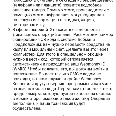
помощью. В считанные секунды на экране девайса
(телефона или планшета) появится подробное
описание товара. Помимо этого, производители с
помощью этого шифрования могут кодировать
полезную информацию о скидках, акциях,
викторинах и т. д.
В сфере платежей. Это касается совершения
финансовых операций онлайн. Рассмотрим пример
сканирования QR кода в системе Вебмани.
Предположим, вам нужно перевести средства на
карту или мобильный счет. Делаете вы это через
компьютер. Для этого в специальном окошке
нужно ввести код, который отправляется
автоматически и приходит на ваш Webmoney ID
(WMID). Чтобы получить его, вы должны войти в
приложение. Бывает так, что СМС с кодом не
приходит, в таком случае откройте Webmoney
Keeper или другую версию программы и нажмите
на значок кью ар кода. Перед вам откроется что-то
вроде камеры, которую нужно навести на окошко
в компьютере, имеющее такой же вид. Операция
выполнена, и ваша транзакция будет
осуществлена.